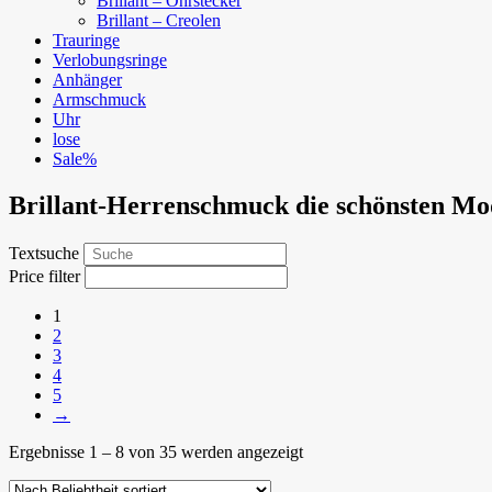
Brillant – Ohrstecker
Brillant – Creolen
Trauringe
Verlobungsringe
Anhänger
Armschmuck
Uhr
lose
Sale%
Brillant-Herrenschmuck die schönsten Mo
Textsuche
Price filter
1
2
3
4
5
→
Ergebnisse 1 – 8 von 35 werden angezeigt