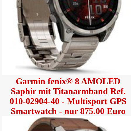
Garmin fenix® 8 AMOLED
Saphir mit Titanarmband Ref.
010-02904-40 - Multisport GPS
Smartwatch - nur 875.00 Euro