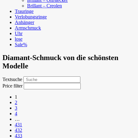
Brillant – Ohrstecker
Brillant – Creolen
Trauringe
Verlobungsringe
Anhänger
Armschmuck
Uhr
lose
Sale%
Diamant-Schmuck von die schönsten
Modelle
Textsuche
Price filter
1
2
3
4
…
431
432
433