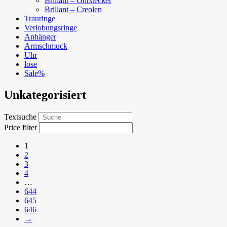
Brillant – Ohrstecker
Brillant – Creolen
Trauringe
Verlobungsringe
Anhänger
Armschmuck
Uhr
lose
Sale%
Unkategorisiert
Textsuche
Price filter
1
2
3
4
…
644
645
646
→