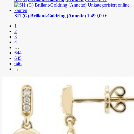
SI1 (G) Brillant-Goldring (Annette)
1.499,00
€
1
2
3
4
…
644
645
646
→