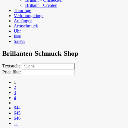
Brillant – Ohrstecker
Brillant – Creolen
Trauringe
Verlobungsringe
Anhänger
Armschmuck
Uhr
lose
Sale%
Brillanten-Schmuck-Shop
Textsuche
Price filter
1
2
3
4
…
644
645
646
→