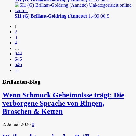
SI1 (G) Brillant-Goldring (Annette)
1.499,00
€
1
2
3
4
…
644
645
646
→
Brillanten-Blog
Wenn Schmuck Geheimnisse trägt: Die
verborgene Sprache von Ringen,
Broschen & Ketten
2. Januar 2026
0