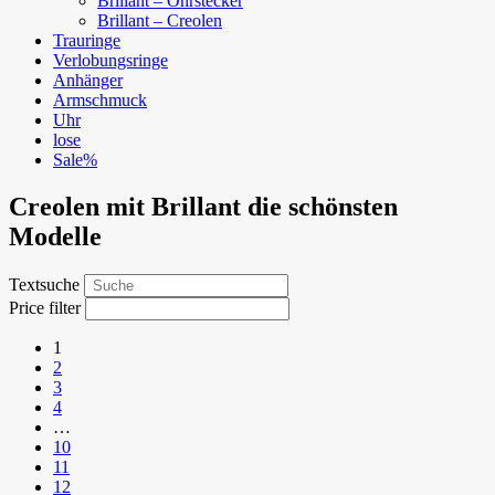
Brillant – Ohrstecker
Brillant – Creolen
Trauringe
Verlobungsringe
Anhänger
Armschmuck
Uhr
lose
Sale%
Creolen mit Brillant die schönsten
Modelle
Textsuche
Price filter
1
2
3
4
…
10
11
12