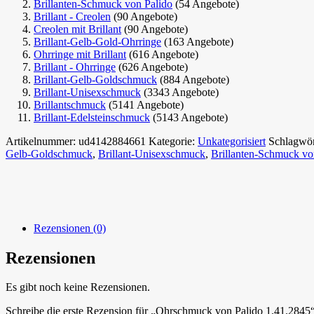
Brillanten-Schmuck von Palido
(54 Angebote)
Brillant - Creolen
(90 Angebote)
Creolen mit Brillant
(90 Angebote)
Brillant-Gelb-Gold-Ohrringe
(163 Angebote)
Ohrringe mit Brillant
(616 Angebote)
Brillant - Ohrringe
(626 Angebote)
Brillant-Gelb-Goldschmuck
(884 Angebote)
Brillant-Unisexschmuck
(3343 Angebote)
Brillantschmuck
(5141 Angebote)
Brillant-Edelsteinschmuck
(5143 Angebote)
Artikelnummer:
ud4142884661
Kategorie:
Unkategorisiert
Schlagwör
Gelb-Goldschmuck
,
Brillant-Unisexschmuck
,
Brillanten-Schmuck vo
Rezensionen (0)
Rezensionen
Es gibt noch keine Rezensionen.
Schreibe die erste Rezension für „Ohrschmuck von Palido 1.41.2845