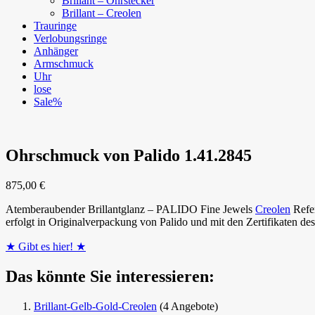
Brillant – Ohrstecker
Brillant – Creolen
Trauringe
Verlobungsringe
Anhänger
Armschmuck
Uhr
lose
Sale%
Ohrschmuck von Palido 1.41.2845
875,00
€
Atemberaubender Brillantglanz – PALIDO Fine Jewels
Creolen
Refer
erfolgt in Originalverpackung von Palido und mit den Zertifikaten des 
★ Gibt es hier! ★
Das könnte Sie interessieren:
Brillant-Gelb-Gold-Creolen
(4 Angebote)