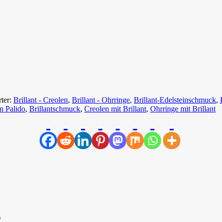
ter:
Brillant - Creolen
,
Brillant - Ohrringe
,
Brillant-Edelsteinschmuck
,
n Palido
,
Brillantschmuck
,
Creolen mit Brillant
,
Ohrringe mit Brillant
“