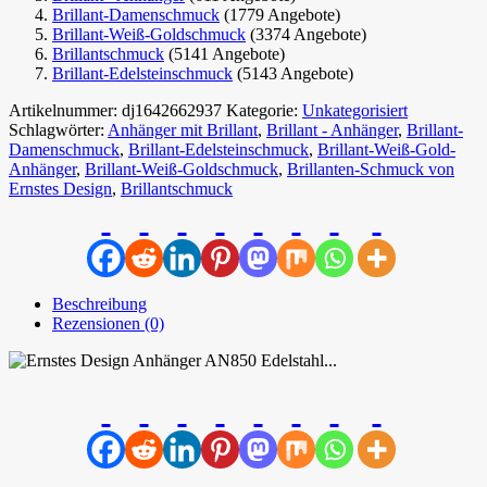
Brillant-Damenschmuck
(1779 Angebote)
Brillant-Weiß-Goldschmuck
(3374 Angebote)
Brillantschmuck
(5141 Angebote)
Brillant-Edelsteinschmuck
(5143 Angebote)
Artikelnummer:
dj1642662937
Kategorie:
Unkategorisiert
Schlagwörter:
Anhänger mit Brillant
,
Brillant - Anhänger
,
Brillant-
Damenschmuck
,
Brillant-Edelsteinschmuck
,
Brillant-Weiß-Gold-
Anhänger
,
Brillant-Weiß-Goldschmuck
,
Brillanten-Schmuck von
Ernstes Design
,
Brillantschmuck
Beschreibung
Rezensionen (0)