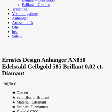
Brillant – Ohrstecker
Brillant – Creolen
Trauringe
Verlobungsringe
Anhänger
Armschmuck
Uhr
lose
Sale%
Ernstes Design Anhänger AN850
Edelstahl Gelbgold 585 Brillant 0,02 ct.
Diamant
196,50
€
★ Damen
★ Schliffform: Brilliant
★ Material: Edelstahl
★ Steinart: Diamanten
★ Karat: 0.0200