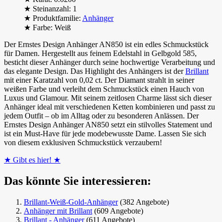
★ Steinanzahl: 1
★ Produktfamilie:
Anhänger
★ Farbe: Weiß
Der Ernstes Design Anhänger AN850 ist ein edles Schmuckstück
für Damen. Hergestellt aus feinem Edelstahl in Gelbgold 585,
besticht dieser Anhänger durch seine hochwertige Verarbeitung und
das elegante Design. Das Highlight des Anhängers ist der
Brillant
mit einer Karatzahl von 0,02 ct. Der Diamant strahlt in seiner
weißen Farbe und verleiht dem Schmuckstück einen Hauch von
Luxus und Glamour. Mit seinem zeitlosen Charme lässt sich dieser
Anhänger ideal mit verschiedenen Ketten kombinieren und passt zu
jedem Outfit – ob im Alltag oder zu besonderen Anlässen. Der
Ernstes Design Anhänger AN850 setzt ein stilvolles Statement und
ist ein Must-Have für jede modebewusste Dame. Lassen Sie sich
von diesem exklusiven Schmuckstück verzaubern!
★ Gibt es hier! ★
Das könnte Sie interessieren:
Brillant-Weiß-Gold-Anhänger
(382 Angebote)
Anhänger mit Brillant
(609 Angebote)
Brillant - Anhänger
(611 Angebote)