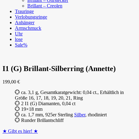
Brillant – Ohrstecker
Brillant – Creolen
Trauringe
Verlobungsringe
Anhänger
Armschmuck
Uhr
lose
Sale%
I1 (G) Brillant-Silberring (Annette)
199,00
€
💮 ca. 3,1 g, Gesamtkaratgewicht: 0,04 ct., Erhältlich in
Größe 16, 17, 18, 19, 20, 21, Ring
💮 2 I1 (G) Diamanten, 0,04 ct
💮 19×18 mm
💮 ca. 1,7 mm, 925er Sterling
Silber
, rhodiniert
💮 Runder Brillantschliff
★ Gibt es hier! ★