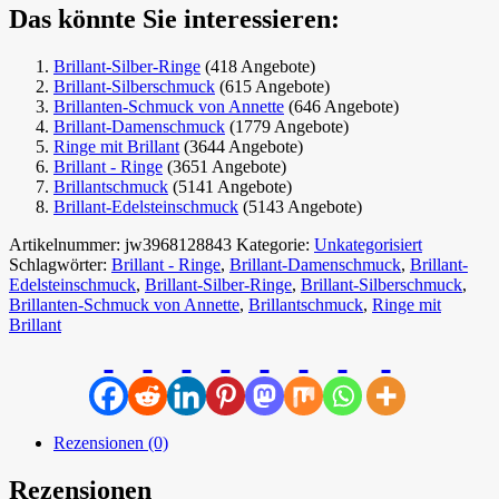
Das könnte Sie interessieren:
Brillant-Silber-Ringe
(418 Angebote)
Brillant-Silberschmuck
(615 Angebote)
Brillanten-Schmuck von Annette
(646 Angebote)
Brillant-Damenschmuck
(1779 Angebote)
Ringe mit Brillant
(3644 Angebote)
Brillant - Ringe
(3651 Angebote)
Brillantschmuck
(5141 Angebote)
Brillant-Edelsteinschmuck
(5143 Angebote)
Artikelnummer:
jw3968128843
Kategorie:
Unkategorisiert
Schlagwörter:
Brillant - Ringe
,
Brillant-Damenschmuck
,
Brillant-
Edelsteinschmuck
,
Brillant-Silber-Ringe
,
Brillant-Silberschmuck
,
Brillanten-Schmuck von Annette
,
Brillantschmuck
,
Ringe mit
Brillant
Rezensionen (0)
Rezensionen