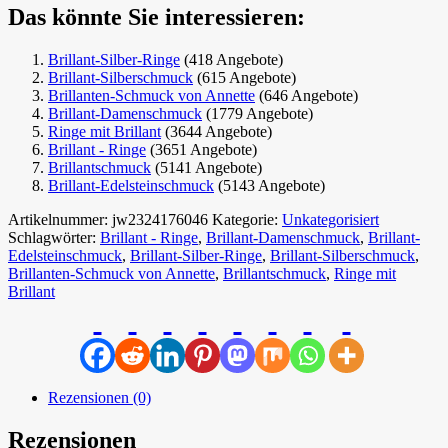
Das könnte Sie interessieren:
Brillant-Silber-Ringe
(418 Angebote)
Brillant-Silberschmuck
(615 Angebote)
Brillanten-Schmuck von Annette
(646 Angebote)
Brillant-Damenschmuck
(1779 Angebote)
Ringe mit Brillant
(3644 Angebote)
Brillant - Ringe
(3651 Angebote)
Brillantschmuck
(5141 Angebote)
Brillant-Edelsteinschmuck
(5143 Angebote)
Artikelnummer:
jw2324176046
Kategorie:
Unkategorisiert
Schlagwörter:
Brillant - Ringe
,
Brillant-Damenschmuck
,
Brillant-
Edelsteinschmuck
,
Brillant-Silber-Ringe
,
Brillant-Silberschmuck
,
Brillanten-Schmuck von Annette
,
Brillantschmuck
,
Ringe mit
Brillant
Rezensionen (0)
Rezensionen