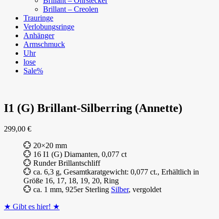
Brillant – Ohrstecker
Brillant – Creolen
Trauringe
Verlobungsringe
Anhänger
Armschmuck
Uhr
lose
Sale%
I1 (G) Brillant-Silberring (Annette)
299,00
€
💮 20×20 mm
💮 16 I1 (G) Diamanten, 0,077 ct
💮 Runder Brillantschliff
💮 ca. 6,3 g, Gesamtkaratgewicht: 0,077 ct., Erhältlich in
Größe 16, 17, 18, 19, 20, Ring
💮 ca. 1 mm, 925er Sterling
Silber
, vergoldet
★ Gibt es hier! ★