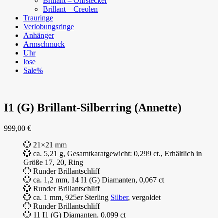
Brillant – Ohrstecker
Brillant – Creolen
Trauringe
Verlobungsringe
Anhänger
Armschmuck
Uhr
lose
Sale%
I1 (G) Brillant-Silberring (Annette)
999,00
€
💮 21×21 mm
💮 ca. 5,21 g, Gesamtkaratgewicht: 0,299 ct., Erhältlich in
Größe 17, 20, Ring
💮 Runder Brillantschliff
💮 ca. 1,2 mm, 14 I1 (G) Diamanten, 0,067 ct
💮 Runder Brillantschliff
💮 ca. 1 mm, 925er Sterling
Silber
, vergoldet
💮 Runder Brillantschliff
💮 11 I1 (G) Diamanten, 0,099 ct