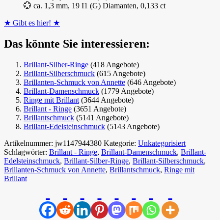
💮 ca. 1,3 mm, 19 I1 (G) Diamanten, 0,133 ct
★ Gibt es hier! ★
Das könnte Sie interessieren:
Brillant-Silber-Ringe
(418 Angebote)
Brillant-Silberschmuck
(615 Angebote)
Brillanten-Schmuck von Annette
(646 Angebote)
Brillant-Damenschmuck
(1779 Angebote)
Ringe mit Brillant
(3644 Angebote)
Brillant - Ringe
(3651 Angebote)
Brillantschmuck
(5141 Angebote)
Brillant-Edelsteinschmuck
(5143 Angebote)
Artikelnummer:
jw1147944380
Kategorie:
Unkategorisiert
Schlagwörter:
Brillant - Ringe
,
Brillant-Damenschmuck
,
Brillant-
Edelsteinschmuck
,
Brillant-Silber-Ringe
,
Brillant-Silberschmuck
,
Brillanten-Schmuck von Annette
,
Brillantschmuck
,
Ringe mit
Brillant