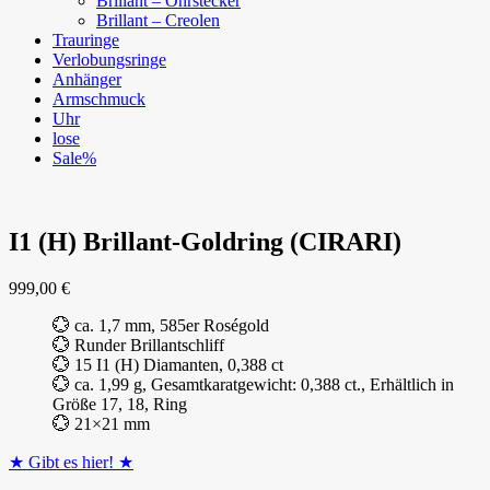
Brillant – Ohrstecker
Brillant – Creolen
Trauringe
Verlobungsringe
Anhänger
Armschmuck
Uhr
lose
Sale%
I1 (H) Brillant-Goldring (CIRARI)
999,00
€
💮 ca. 1,7 mm, 585er Roségold
💮 Runder Brillantschliff
💮 15 I1 (H) Diamanten, 0,388 ct
💮 ca. 1,99 g, Gesamtkaratgewicht: 0,388 ct., Erhältlich in
Größe 17, 18, Ring
💮 21×21 mm
★ Gibt es hier! ★