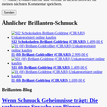
meinen nächsten Kommentar speichern.
Ähnlicher Brillanten-Schmuck
SI2 Schokoladen-Brillant-Goldring (CIRARI)
1.499,00
€
I1 (H) Brillant-Goldcollier (CIRARI)
2.999,00
€
SI1 (H) Brillant-Goldring (CIRARI)
1.499,00
€
I1 (H) Brillant-Goldring (CIRARI)
1.699,00
€
Brillanten-Blog
Wenn Schmuck Geheimnisse trägt: Die
verborgene Sprache von Ringen,