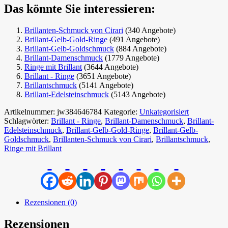
Das könnte Sie interessieren:
Brillanten-Schmuck von Cirari
(340 Angebote)
Brillant-Gelb-Gold-Ringe
(491 Angebote)
Brillant-Gelb-Goldschmuck
(884 Angebote)
Brillant-Damenschmuck
(1779 Angebote)
Ringe mit Brillant
(3644 Angebote)
Brillant - Ringe
(3651 Angebote)
Brillantschmuck
(5141 Angebote)
Brillant-Edelsteinschmuck
(5143 Angebote)
Artikelnummer:
jw384646784
Kategorie:
Unkategorisiert
Schlagwörter:
Brillant - Ringe
,
Brillant-Damenschmuck
,
Brillant-
Edelsteinschmuck
,
Brillant-Gelb-Gold-Ringe
,
Brillant-Gelb-
Goldschmuck
,
Brillanten-Schmuck von Cirari
,
Brillantschmuck
,
Ringe mit Brillant
Rezensionen (0)
Rezensionen