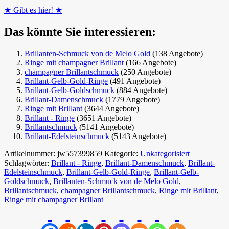
★ Gibt es hier! ★
Das könnte Sie interessieren:
Brillanten-Schmuck von de Melo Gold
(138 Angebote)
Ringe mit champagner Brillant
(166 Angebote)
champagner Brillantschmuck
(250 Angebote)
Brillant-Gelb-Gold-Ringe
(491 Angebote)
Brillant-Gelb-Goldschmuck
(884 Angebote)
Brillant-Damenschmuck
(1779 Angebote)
Ringe mit Brillant
(3644 Angebote)
Brillant - Ringe
(3651 Angebote)
Brillantschmuck
(5141 Angebote)
Brillant-Edelsteinschmuck
(5143 Angebote)
Artikelnummer:
jw557399859
Kategorie:
Unkategorisiert
Schlagwörter:
Brillant - Ringe
,
Brillant-Damenschmuck
,
Brillant-
Edelsteinschmuck
,
Brillant-Gelb-Gold-Ringe
,
Brillant-Gelb-
Goldschmuck
,
Brillanten-Schmuck von de Melo Gold
,
Brillantschmuck
,
champagner Brillantschmuck
,
Ringe mit Brillant
,
Ringe mit champagner Brillant