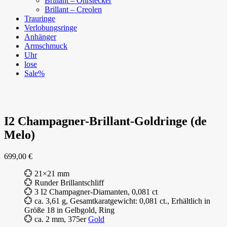
Brillant – Ohrstecker
Brillant – Creolen
Trauringe
Verlobungsringe
Anhänger
Armschmuck
Uhr
lose
Sale%
I2 Champagner-Brillant-Goldringe (de
Melo)
699,00
€
💮 21×21 mm
💮 Runder Brillantschliff
💮 3 I2 Champagner-Diamanten, 0,081 ct
💮 ca. 3,61 g, Gesamtkaratgewicht: 0,081 ct., Erhältlich in
Größe 18 in Gelbgold, Ring
💮 ca. 2 mm, 375er
Gold