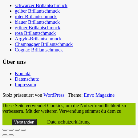
schwarzer Brillantschmuck
gelber Brillantschmuck
roter Brillantschmuck
blauer Brillantschmuck
grüner Brillantschmuck
rosa Brillantschmuck
Argyle-Brillantschmuck
Champagner Brillantschmuck
Cognac Brillantschmuck
Über uns
Kontakt
Datenschutz
Impressum
Stolz präsentiert von
WordPress
|
Theme:
Envo Magazine
Diese Seite verwendet Cookies, um die Nutzerfreundlichkeit zu
verbessern. Mit der weiteren Verwendung stimmst du dem zu.
Datenschutzerklärung
Verstanden