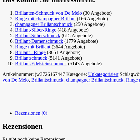
Brillanten-Schmuck von De Melo
(30 Angebote)
Ringe mit champagner Brillant
(166 Angebote)
champagner Brillantschmuck
(250 Angebote)
Brillant-Silber-Ringe
(418 Angebote)
Brillant-Silberschmuck
(615 Angebote)
Brillant-Damenschmuck
(1779 Angebote)
Ringe mit Brillant
(3644 Angebote)
Brillant - Ringe
(3651 Angebote)
Brillantschmuck
(5141 Angebote)
Brillant-Edelsteinschmuck
(5143 Angebote)
Artikelnummer:
jw3726167447
Kategorie:
Unkategorisiert
Schlagwör
von De Melo
,
Brillantschmuck
,
champagner Brillantschmuck
,
Ringe m
Rezensionen (0)
Rezensionen
Es gibt noch keine Rezensionen.