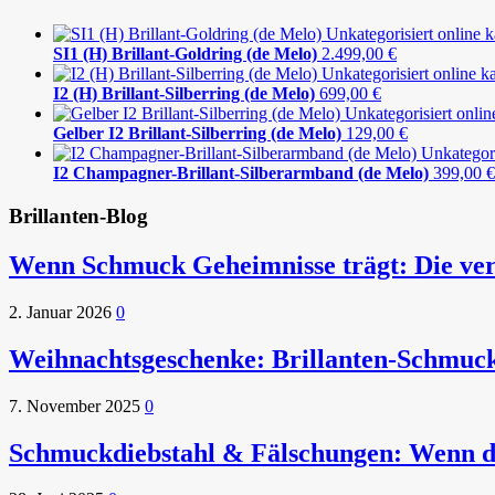
SI1 (H) Brillant-Goldring (de Melo)
2.499,00
€
I2 (H) Brillant-Silberring (de Melo)
699,00
€
Gelber I2 Brillant-Silberring (de Melo)
129,00
€
I2 Champagner-Brillant-Silberarmband (de Melo)
399,00
€
Brillanten-Blog
Wenn Schmuck Geheimnisse trägt: Die ver
2. Januar 2026
0
Weihnachtsgeschenke: Brillanten-Schmuc
7. November 2025
0
Schmuckdiebstahl & Fälschungen: Wenn die