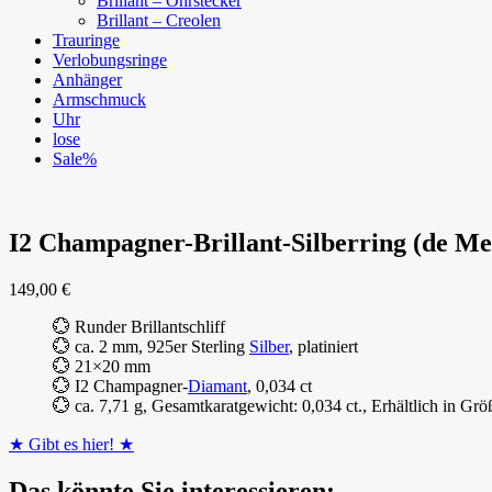
Brillant – Ohrstecker
Brillant – Creolen
Trauringe
Verlobungsringe
Anhänger
Armschmuck
Uhr
lose
Sale%
I2 Champagner-Brillant-Silberring (de Me
149,00
€
💮 Runder Brillantschliff
💮 ca. 2 mm, 925er Sterling
Silber
, platiniert
💮 21×20 mm
💮 I2 Champagner-
Diamant
, 0,034 ct
💮 ca. 7,71 g, Gesamtkaratgewicht: 0,034 ct., Erhältlich in Grö
★ Gibt es hier! ★
Das könnte Sie interessieren: