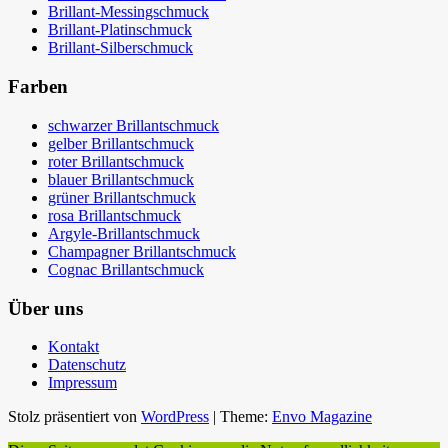
Brillant-Messingschmuck
Brillant-Platinschmuck
Brillant-Silberschmuck
Farben
schwarzer Brillantschmuck
gelber Brillantschmuck
roter Brillantschmuck
blauer Brillantschmuck
grüner Brillantschmuck
rosa Brillantschmuck
Argyle-Brillantschmuck
Champagner Brillantschmuck
Cognac Brillantschmuck
Über uns
Kontakt
Datenschutz
Impressum
Stolz präsentiert von
WordPress
|
Theme:
Envo Magazine