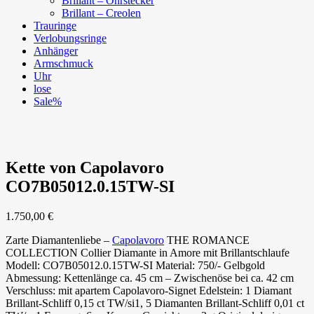
Brillant – Ohrstecker
Brillant – Creolen
Trauringe
Verlobungsringe
Anhänger
Armschmuck
Uhr
lose
Sale%
Kette von Capolavoro
CO7B05012.0.15TW-SI
1.750,00
€
Zarte Diamantenliebe –
Capolavoro
THE ROMANCE
COLLECTION Collier Diamante in Amore mit Brillantschlaufe
Modell: CO7B05012.0.15TW-SI Material: 750/- Gelbgold
Abmessung: Kettenlänge ca. 45 cm – Zwischenöse bei ca. 42 cm
Verschluss: mit apartem Capolavoro-Signet Edelstein: 1 Diamant
Brillant-Schliff 0,15 ct TW/si1, 5 Diamanten Brillant-Schliff 0,01 ct