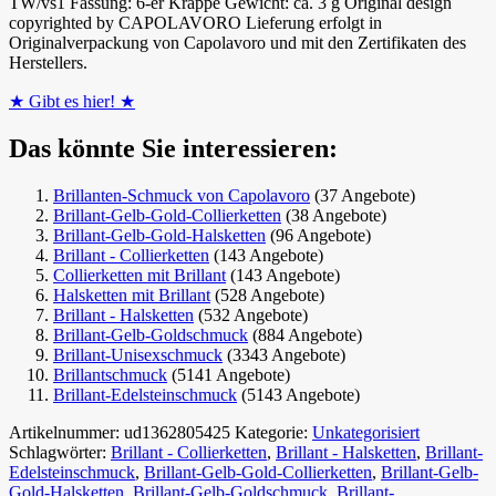
TW/vs1 Fassung: 6-er Krappe Gewicht: ca. 3 g Original design
copyrighted by CAPOLAVORO Lieferung erfolgt in
Originalverpackung von Capolavoro und mit den Zertifikaten des
Herstellers.
★ Gibt es hier! ★
Das könnte Sie interessieren:
Brillanten-Schmuck von Capolavoro
(37 Angebote)
Brillant-Gelb-Gold-Collierketten
(38 Angebote)
Brillant-Gelb-Gold-Halsketten
(96 Angebote)
Brillant - Collierketten
(143 Angebote)
Collierketten mit Brillant
(143 Angebote)
Halsketten mit Brillant
(528 Angebote)
Brillant - Halsketten
(532 Angebote)
Brillant-Gelb-Goldschmuck
(884 Angebote)
Brillant-Unisexschmuck
(3343 Angebote)
Brillantschmuck
(5141 Angebote)
Brillant-Edelsteinschmuck
(5143 Angebote)
Artikelnummer:
ud1362805425
Kategorie:
Unkategorisiert
Schlagwörter:
Brillant - Collierketten
,
Brillant - Halsketten
,
Brillant-
Edelsteinschmuck
,
Brillant-Gelb-Gold-Collierketten
,
Brillant-Gelb-
Gold-Halsketten
,
Brillant-Gelb-Goldschmuck
,
Brillant-