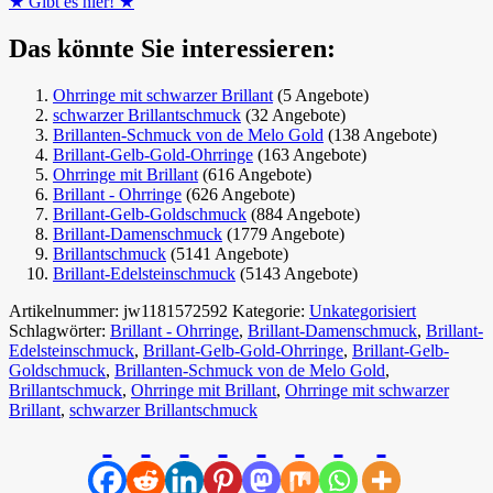
★ Gibt es hier! ★
Das könnte Sie interessieren:
Ohrringe mit schwarzer Brillant
(5 Angebote)
schwarzer Brillantschmuck
(32 Angebote)
Brillanten-Schmuck von de Melo Gold
(138 Angebote)
Brillant-Gelb-Gold-Ohrringe
(163 Angebote)
Ohrringe mit Brillant
(616 Angebote)
Brillant - Ohrringe
(626 Angebote)
Brillant-Gelb-Goldschmuck
(884 Angebote)
Brillant-Damenschmuck
(1779 Angebote)
Brillantschmuck
(5141 Angebote)
Brillant-Edelsteinschmuck
(5143 Angebote)
Artikelnummer:
jw1181572592
Kategorie:
Unkategorisiert
Schlagwörter:
Brillant - Ohrringe
,
Brillant-Damenschmuck
,
Brillant-
Edelsteinschmuck
,
Brillant-Gelb-Gold-Ohrringe
,
Brillant-Gelb-
Goldschmuck
,
Brillanten-Schmuck von de Melo Gold
,
Brillantschmuck
,
Ohrringe mit Brillant
,
Ohrringe mit schwarzer
Brillant
,
schwarzer Brillantschmuck