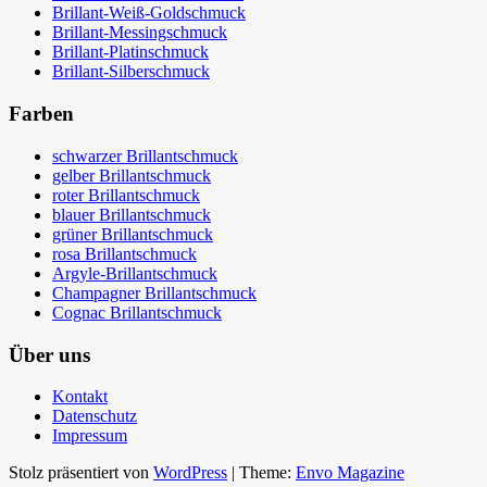
Brillant-Weiß-Goldschmuck
Brillant-Messingschmuck
Brillant-Platinschmuck
Brillant-Silberschmuck
Farben
schwarzer Brillantschmuck
gelber Brillantschmuck
roter Brillantschmuck
blauer Brillantschmuck
grüner Brillantschmuck
rosa Brillantschmuck
Argyle-Brillantschmuck
Champagner Brillantschmuck
Cognac Brillantschmuck
Über uns
Kontakt
Datenschutz
Impressum
Stolz präsentiert von
WordPress
|
Theme:
Envo Magazine