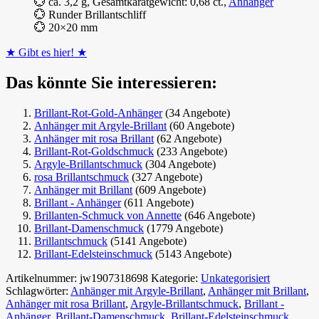
💮 ca. 3,2 g, Gesamtkaratgewicht: 0,68 ct.,
Anhänger
💮 Runder Brillantschliff
💮 20×20 mm
★ Gibt es hier! ★
Das könnte Sie interessieren:
Brillant-Rot-Gold-Anhänger
(34 Angebote)
Anhänger mit Argyle-Brillant
(60 Angebote)
Anhänger mit rosa Brillant
(62 Angebote)
Brillant-Rot-Goldschmuck
(233 Angebote)
Argyle-Brillantschmuck
(304 Angebote)
rosa Brillantschmuck
(327 Angebote)
Anhänger mit Brillant
(609 Angebote)
Brillant - Anhänger
(611 Angebote)
Brillanten-Schmuck von Annette
(646 Angebote)
Brillant-Damenschmuck
(1779 Angebote)
Brillantschmuck
(5141 Angebote)
Brillant-Edelsteinschmuck
(5143 Angebote)
Artikelnummer:
jw1907318698
Kategorie:
Unkategorisiert
Schlagwörter:
Anhänger mit Argyle-Brillant
,
Anhänger mit Brillant
,
Anhänger mit rosa Brillant
,
Argyle-Brillantschmuck
,
Brillant -
Anhänger
,
Brillant-Damenschmuck
,
Brillant-Edelsteinschmuck
,