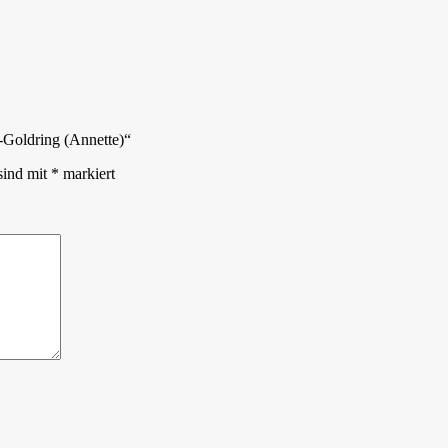
t-Goldring (Annette)“
sind mit
*
markiert