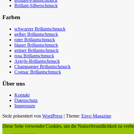
Brillant-Platinschmuck
Brillant-Silberschmuck
Farben
schwarzer Brillantschmuck
gelber Brillantschmuck
roter Brillantschmuck
blauer Brillantschmuck
grüner Brillantschmuck
rosa Brillantschmuck
Argyle-Brillantschmuck
Champagner Brillantschmuck
Cognac Brillantschmuck
Über uns
Kontakt
Datenschutz
Impressum
Stolz präsentiert von
WordPress
|
Theme:
Envo Magazine
Diese Seite verwendet Cookies, um die Nutzerfreundlichkeit zu verb