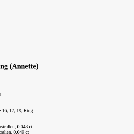
ing (Annette)
t
e 16, 17, 19, Ring
tralien, 0,048 ct
alien, 0,049 ct