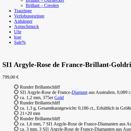
Brillant – Ohrstecker
Brillant – Creolen
Trauringe
Verlobungsringe
Anhänger
Armschmuck
Uhr
lose
Sale%
SI1 Argyle-Rose de France-Brillant-Goldr
799,00
€
💮 Runder Brillantschliff
💮 SI1 Argyle-Rose de France-
Diamant
aus Australien, 0,089 c
💮 ca. 1,2 mm, 375er
Gold
💮 Runder Brillantschliff
💮 ca. 1,3 g, Gesamtkaratgewicht: 0,186 ct., Erhältlich in Größ
💮 21×20 mm
💮 Runder Brillantschliff
💮 ca. 1,6 mm, 7 SI1 Argyle-Rose de France-Diamanten aus Aus
💮 ca. 3 mm, 3 SI1 Argyle-Rose de France-Diamanten aus Austr