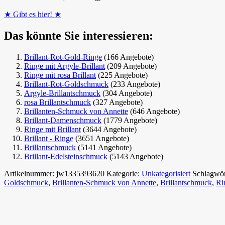
★ Gibt es hier! ★
Das könnte Sie interessieren:
Brillant-Rot-Gold-Ringe
(166 Angebote)
Ringe mit Argyle-Brillant
(209 Angebote)
Ringe mit rosa Brillant
(225 Angebote)
Brillant-Rot-Goldschmuck
(233 Angebote)
Argyle-Brillantschmuck
(304 Angebote)
rosa Brillantschmuck
(327 Angebote)
Brillanten-Schmuck von Annette
(646 Angebote)
Brillant-Damenschmuck
(1779 Angebote)
Ringe mit Brillant
(3644 Angebote)
Brillant - Ringe
(3651 Angebote)
Brillantschmuck
(5141 Angebote)
Brillant-Edelsteinschmuck
(5143 Angebote)
Artikelnummer:
jw1335393620
Kategorie:
Unkategorisiert
Schlagwör
Goldschmuck
,
Brillanten-Schmuck von Annette
,
Brillantschmuck
,
Ri