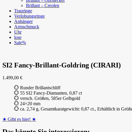
Brillant – Ohrstecker
Brillant – Creolen
Trauringe
Verlobungsringe
Anhänger
Armschmuck
Uhr
lose
Sale%
SI2 Fancy-Brillant-Goldring (CIRARI)
1.499,00
€
💮 Runder Brillantschliff
💮 55 SI2 Fancy-Diamanten, 0,87 ct
💮 versch. Größen, 585er Gelbgold
💮 24×20 mm
💮 ca. 2,74 g, Gesamtkaratgewicht: 0,87 ct., Erhältlich in Größ
★ Gibt es hier! ★
Das könnte Sie interessieren: