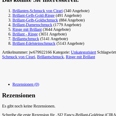
Brillanten-Schmuck von Cirari
(340 Angebote)
Brillant-Gelb-Gold-Ringe
(491 Angebote)
Brillant-Gelb-Goldschmuck
(884 Angebote)
Brillant-Damenschmuck
(1779 Angebote)
Ringe mit Brillant
(3644 Angebote)
Brillant - Ringe
(3651 Angebote)
Brillantschmuck
(5141 Angebote)
Brillant-Edelsteinschmuck
(5143 Angebote)
Artikelnummer:
jw679922166
Kategorie:
Unkategorisiert
Schlagwört
Schmuck von Cirari
,
Brillantschmuck
,
Ringe mit Brillant
Rezensionen (0)
Rezensionen
Es gibt noch keine Rezensionen.
Schreibe die erste Rezension für „SI2 Fancy-Brillant-Goldring (CIR