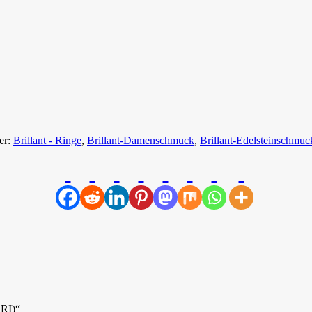
er:
Brillant - Ringe
,
Brillant-Damenschmuck
,
Brillant-Edelsteinschmuc
ARI)“