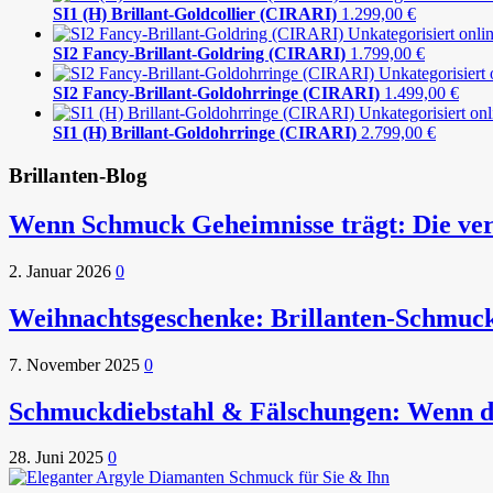
SI1 (H) Brillant-Goldcollier (CIRARI)
1.299,00
€
SI2 Fancy-Brillant-Goldring (CIRARI)
1.799,00
€
SI2 Fancy-Brillant-Goldohrringe (CIRARI)
1.499,00
€
SI1 (H) Brillant-Goldohrringe (CIRARI)
2.799,00
€
Brillanten-Blog
Wenn Schmuck Geheimnisse trägt: Die ver
2. Januar 2026
0
Weihnachtsgeschenke: Brillanten-Schmuc
7. November 2025
0
Schmuckdiebstahl & Fälschungen: Wenn die
28. Juni 2025
0