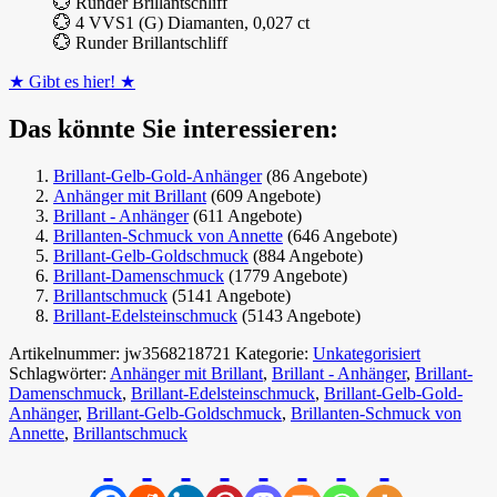
💮 Runder Brillantschliff
💮 4 VVS1 (G) Diamanten, 0,027 ct
💮 Runder Brillantschliff
★ Gibt es hier! ★
Das könnte Sie interessieren:
Brillant-Gelb-Gold-Anhänger
(86 Angebote)
Anhänger mit Brillant
(609 Angebote)
Brillant - Anhänger
(611 Angebote)
Brillanten-Schmuck von Annette
(646 Angebote)
Brillant-Gelb-Goldschmuck
(884 Angebote)
Brillant-Damenschmuck
(1779 Angebote)
Brillantschmuck
(5141 Angebote)
Brillant-Edelsteinschmuck
(5143 Angebote)
Artikelnummer:
jw3568218721
Kategorie:
Unkategorisiert
Schlagwörter:
Anhänger mit Brillant
,
Brillant - Anhänger
,
Brillant-
Damenschmuck
,
Brillant-Edelsteinschmuck
,
Brillant-Gelb-Gold-
Anhänger
,
Brillant-Gelb-Goldschmuck
,
Brillanten-Schmuck von
Annette
,
Brillantschmuck