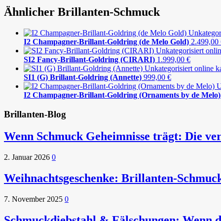
Ähnlicher Brillanten-Schmuck
I2 Champagner-Brillant-Goldring (de Melo Gold)
2.499,00
SI2 Fancy-Brillant-Goldring (CIRARI)
1.999,00
€
SI1 (G) Brillant-Goldring (Annette)
999,00
€
I2 Champagner-Brillant-Goldring (Ornaments by de Melo)
Brillanten-Blog
Wenn Schmuck Geheimnisse trägt: Die ver
2. Januar 2026
0
Weihnachtsgeschenke: Brillanten-Schmuc
7. November 2025
0
Schmuckdiebstahl & Fälschungen: Wenn die