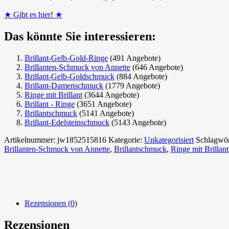
★ Gibt es hier! ★
Das könnte Sie interessieren:
Brillant-Gelb-Gold-Ringe
(491 Angebote)
Brillanten-Schmuck von Annette
(646 Angebote)
Brillant-Gelb-Goldschmuck
(884 Angebote)
Brillant-Damenschmuck
(1779 Angebote)
Ringe mit Brillant
(3644 Angebote)
Brillant - Ringe
(3651 Angebote)
Brillantschmuck
(5141 Angebote)
Brillant-Edelsteinschmuck
(5143 Angebote)
Artikelnummer:
jw1852515816
Kategorie:
Unkategorisiert
Schlagwör
Brillanten-Schmuck von Annette
,
Brillantschmuck
,
Ringe mit Brillant
Rezensionen (0)
Rezensionen