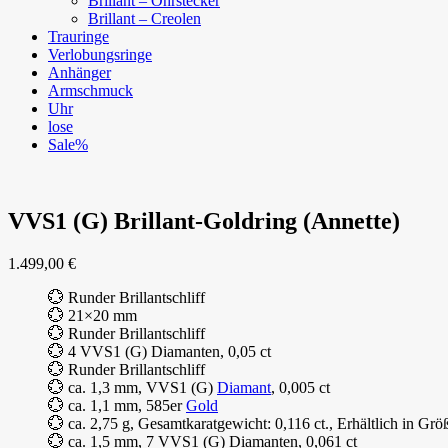
Brillant – Ohrstecker
Brillant – Creolen
Trauringe
Verlobungsringe
Anhänger
Armschmuck
Uhr
lose
Sale%
VVS1 (G) Brillant-Goldring (Annette)
1.499,00
€
💮 Runder Brillantschliff
💮 21×20 mm
💮 Runder Brillantschliff
💮 4 VVS1 (G) Diamanten, 0,05 ct
💮 Runder Brillantschliff
💮 ca. 1,3 mm, VVS1 (G)
Diamant
, 0,005 ct
💮 ca. 1,1 mm, 585er
Gold
💮 ca. 2,75 g, Gesamtkaratgewicht: 0,116 ct., Erhältlich in Grö
💮 ca. 1,5 mm, 7 VVS1 (G) Diamanten, 0,061 ct