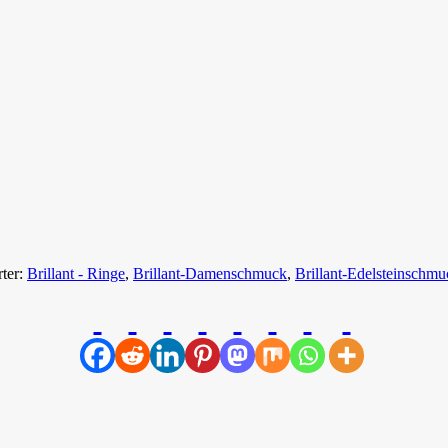
ter:
Brillant - Ringe
,
Brillant-Damenschmuck
,
Brillant-Edelsteinschmu