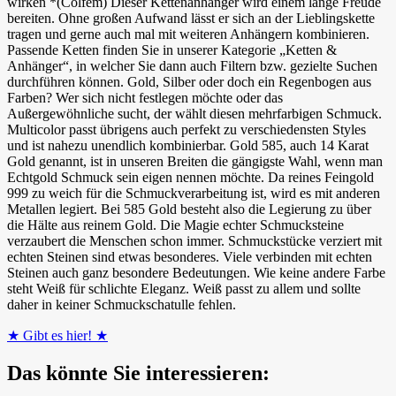
wirken *(Colfem) Dieser Kettenanhänger wird einem lange Freude
bereiten. Ohne großen Aufwand lässt er sich an der Lieblingskette
tragen und gerne auch mal mit weiteren Anhängern kombinieren.
Passende Ketten finden Sie in unserer Kategorie „Ketten &
Anhänger“, in welcher Sie dann auch Filtern bzw. gezielte Suchen
durchführen können. Gold, Silber oder doch ein Regenbogen aus
Farben? Wer sich nicht festlegen möchte oder das
Außergewöhnliche sucht, der wählt diesen mehrfarbigen Schmuck.
Multicolor passt übrigens auch perfekt zu verschiedensten Styles
und ist nahezu unendlich kombinierbar. Gold 585, auch 14 Karat
Gold genannt, ist in unseren Breiten die gängigste Wahl, wenn man
Echtgold Schmuck sein eigen nennen möchte. Da reines Feingold
999 zu weich für die Schmuckverarbeitung ist, wird es mit anderen
Metallen legiert. Bei 585 Gold besteht also die Legierung zu über
die Hälte aus reinem Gold. Die Magie echter Schmucksteine
verzaubert die Menschen schon immer. Schmuckstücke verziert mit
echten Steinen sind etwas besonderes. Viele verbinden mit echten
Steinen auch ganz besondere Bedeutungen. Wie keine andere Farbe
steht Weiß für schlichte Eleganz. Weiß passt zu allem und sollte
daher in keiner Schmuckschatulle fehlen.
★ Gibt es hier! ★
Das könnte Sie interessieren: