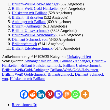
Brillant-Weiß-Gold-Anhänger
(382 Angebote)
Brillant-Weiß-Gold-Halsketten
(394 Angebote)
Halsketten mit Brillant
(528 Angebote)
Brillant - Halsketten
(532 Angebote)
Anhänger mit Brillant
(609 Angebote)
Brillant - Anhänger
(611 Angebote)
Brillant-Unisexschmuck
(3343 Angebote)
Brillant-Weiß-Goldschmuck
(3374 Angebote)
Diamant-Schmuck von
(3460 Angebote)
Brillantschmuck
(5141 Angebote)
Brillant-Edelsteinschmuck
(5143 Angebote)
Artikelnummer:
go616193635
Kategorie:
Unkategorisiert
Schlagwörter:
Anhänger mit Brillant
,
Brillant - Anhänger
,
Brillant -
Halsketten
,
Brillant-Edelsteinschmuck
,
Brillant-Unisexschmuck
,
Brillant-Weiß-Gold-Anhänger
,
Brillant-Weiß-Gold-Halsketten
,
Brillant-Weiß-Goldschmuck
,
Brillantschmuck
,
Diamant-Schmuck
von
,
Halsketten mit Brillant
Rezensionen (0)