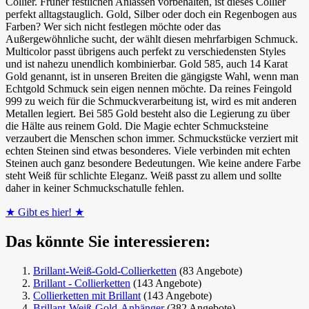
Collier. Früher festlichen Anlässen vorbehalten, ist dieses Collier
perfekt alltagstauglich. Gold, Silber oder doch ein Regenbogen aus
Farben? Wer sich nicht festlegen möchte oder das
Außergewöhnliche sucht, der wählt diesen mehrfarbigen Schmuck.
Multicolor passt übrigens auch perfekt zu verschiedensten Styles
und ist nahezu unendlich kombinierbar. Gold 585, auch 14 Karat
Gold genannt, ist in unseren Breiten die gängigste Wahl, wenn man
Echtgold Schmuck sein eigen nennen möchte. Da reines Feingold
999 zu weich für die Schmuckverarbeitung ist, wird es mit anderen
Metallen legiert. Bei 585 Gold besteht also die Legierung zu über
die Hälte aus reinem Gold. Die Magie echter Schmucksteine
verzaubert die Menschen schon immer. Schmuckstücke verziert mit
echten Steinen sind etwas besonderes. Viele verbinden mit echten
Steinen auch ganz besondere Bedeutungen. Wie keine andere Farbe
steht Weiß für schlichte Eleganz. Weiß passt zu allem und sollte
daher in keiner Schmuckschatulle fehlen.
★ Gibt es hier! ★
Das könnte Sie interessieren:
Brillant-Weiß-Gold-Collierketten
(83 Angebote)
Brillant - Collierketten
(143 Angebote)
Collierketten mit Brillant
(143 Angebote)
Brillant-Weiß-Gold-Anhänger
(382 Angebote)