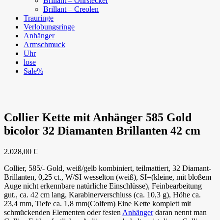
Brillant – Ohrstecker
Brillant – Creolen
Trauringe
Verlobungsringe
Anhänger
Armschmuck
Uhr
lose
Sale%
Collier Kette mit Anhänger 585 Gold
bicolor 32 Diamanten Brillanten 42 cm
2.028,00
€
Collier, 585/- Gold, weiß/gelb kombiniert, teilmattiert, 32 Diamant-
Brillanten, 0,25 ct., W/SI wesselton (weiß), SI=(kleine, mit bloßem
Auge nicht erkennbare natürliche Einschlüsse), Feinbearbeitung
gut., ca. 42 cm lang, Karabinerverschluss (ca. 10,3 g), Höhe ca.
23,4 mm, Tiefe ca. 1,8 mm(Colfem) Eine Kette komplett mit
schmückenden Elementen oder festen
Anhänger
daran nennt man