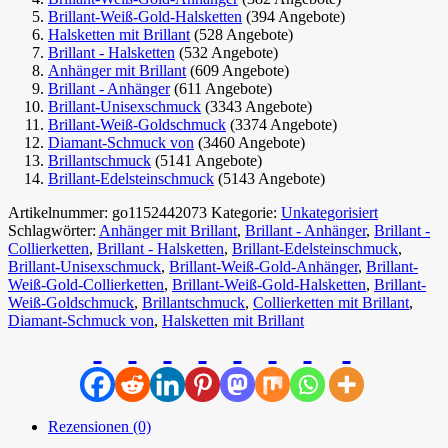
Brillant-Weiß-Gold-Halsketten
(394 Angebote)
Halsketten mit Brillant
(528 Angebote)
Brillant - Halsketten
(532 Angebote)
Anhänger mit Brillant
(609 Angebote)
Brillant - Anhänger
(611 Angebote)
Brillant-Unisexschmuck
(3343 Angebote)
Brillant-Weiß-Goldschmuck
(3374 Angebote)
Diamant-Schmuck von
(3460 Angebote)
Brillantschmuck
(5141 Angebote)
Brillant-Edelsteinschmuck
(5143 Angebote)
Artikelnummer:
go1152442073
Kategorie:
Unkategorisiert
Schlagwörter:
Anhänger mit Brillant
,
Brillant - Anhänger
,
Brillant -
Collierketten
,
Brillant - Halsketten
,
Brillant-Edelsteinschmuck
,
Brillant-Unisexschmuck
,
Brillant-Weiß-Gold-Anhänger
,
Brillant-
Weiß-Gold-Collierketten
,
Brillant-Weiß-Gold-Halsketten
,
Brillant-
Weiß-Goldschmuck
,
Brillantschmuck
,
Collierketten mit Brillant
,
Diamant-Schmuck von
,
Halsketten mit Brillant
Rezensionen (0)